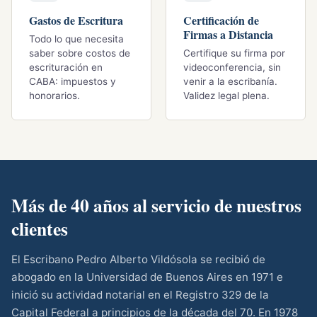
Gastos de Escritura
Certificación de
Firmas a Distancia
Todo lo que necesita
saber sobre costos de
Certifique su firma por
escrituración en
videoconferencia, sin
CABA: impuestos y
venir a la escribanía.
honorarios.
Validez legal plena.
Más de 40 años al servicio de nuestros
clientes
El Escribano Pedro Alberto Vildósola se recibió de
abogado en la Universidad de Buenos Aires en 1971 e
inició su actividad notarial en el Registro 329 de la
Capital Federal a principios de la década del 70. En 1978