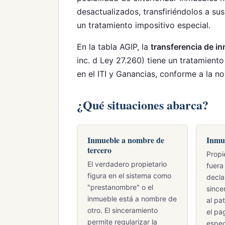
desactualizados, transfiriéndolos a su
un tratamiento impositivo especial.
En la tabla AGIP, la
transferencia de i
inc. d Ley 27.260) tiene un tratamient
en el ITI y Ganancias, conforme a la 
¿Qué situaciones abarca?
Inmueble a nombre de
Inmue
tercero
Prop
El verdadero propietario
fuera
figura en el sistema como
decla
"prestanombre" o el
since
inmueble está a nombre de
al pa
otro. El sinceramiento
el pa
permite regularizar la
espec