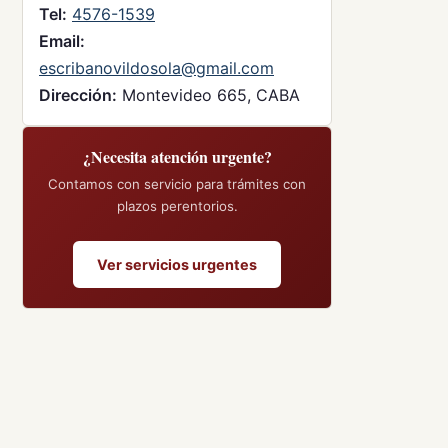
Tel:
4576-1539
Email:
escribanovildosola@gmail.com
Dirección:
Montevideo 665, CABA
¿Necesita atención urgente?
Contamos con servicio para trámites con
plazos perentorios.
Ver servicios urgentes