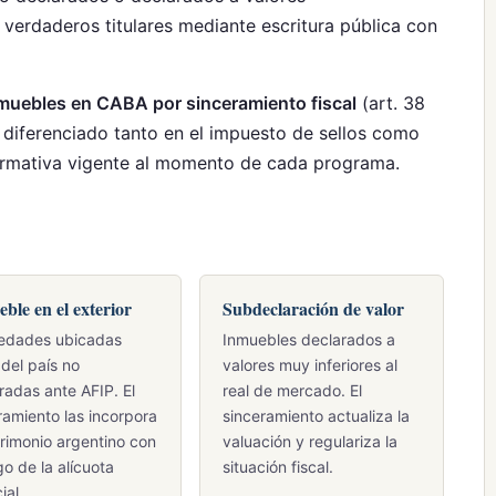
s verdaderos titulares mediante escritura pública con
nmuebles en CABA por sinceramiento fiscal
(art. 38
o diferenciado tanto en el impuesto de sellos como
normativa vigente al momento de cada programa.
ble en el exterior
Subdeclaración de valor
iedades ubicadas
Inmuebles declarados a
 del país no
valores muy inferiores al
radas ante AFIP. El
real de mercado. El
ramiento las incorpora
sinceramiento actualiza la
trimonio argentino con
valuación y regulariza la
go de la alícuota
situación fiscal.
ial.