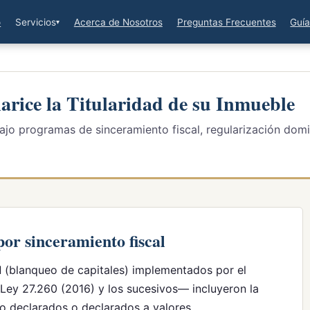
o
Servicios
Acerca de Nosotros
Preguntas Frecuentes
Guía
arice la Titularidad de su Inmueble
ajo programas de sinceramiento fiscal, regularización domi
or sinceramiento fiscal
l
(blanqueo de capitales) implementados por el
 Ley 27.260 (2016) y los sucesivos— incluyeron la
no declarados o declarados a valores