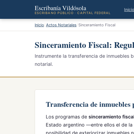
Escribanía Vildósola
Inici
ESCRIBANO PÚBLICO · CAPITAL FEDERAL
Inicio
Actos Notariales
Sinceramiento Fiscal
Sinceramiento Fiscal: Regul
Instrumente la transferencia de inmuebles b
notarial.
Transferencia de inmuebles p
Los programas de
sinceramiento fisca
Estado argentino —entre ellos el de la
posibilidad de exteriorizar inmuebles 