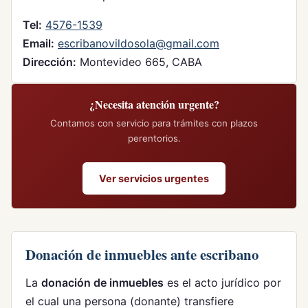
Tel:
4576-1539
Email:
escribanovildosola@gmail.com
Dirección:
Montevideo 665, CABA
¿Necesita atención urgente?
Contamos con servicio para trámites con plazos
perentorios.
Ver servicios urgentes
Donación de inmuebles ante escribano
La
donación de inmuebles
es el acto jurídico por
el cual una persona (donante) transfiere