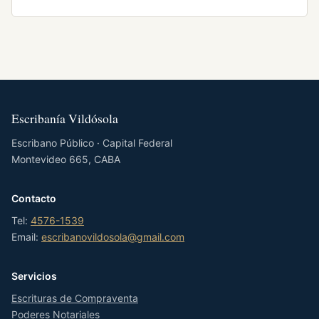
Escribanía Vildósola
Escribano Público · Capital Federal
Montevideo 665, CABA
Contacto
Tel:
4576-1539
Email:
escribanovildosola@gmail.com
Servicios
Escrituras de Compraventa
Poderes Notariales