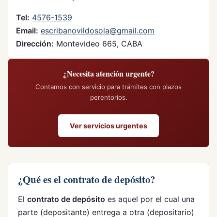
Tel:
4576-1539
Email:
escribanovildosola@gmail.com
Dirección:
Montevideo 665, CABA
¿Necesita atención urgente?
Contamos con servicio para trámites con plazos
perentorios.
Ver servicios urgentes
¿Qué es el contrato de depósito?
El
contrato de depósito
es aquel por el cual una
parte (depositante) entrega a otra (depositario)