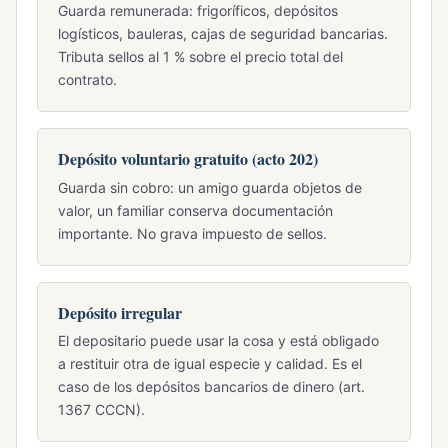
Guarda remunerada: frigoríficos, depósitos
logísticos, bauleras, cajas de seguridad bancarias.
Tributa sellos al 1 % sobre el precio total del
contrato.
Depósito voluntario gratuito (acto 202)
Guarda sin cobro: un amigo guarda objetos de
valor, un familiar conserva documentación
importante. No grava impuesto de sellos.
Depósito irregular
El depositario puede usar la cosa y está obligado
a restituir otra de igual especie y calidad. Es el
caso de los depósitos bancarios de dinero (art.
1367 CCCN).